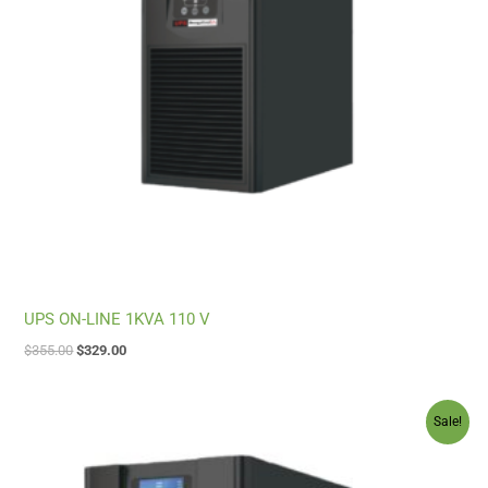
UPS ON-LINE 1KVA 110 V
$
355.00
$
329.00
Original
Current
Sale!
price
price
was:
is:
$410.00.
$380.00.