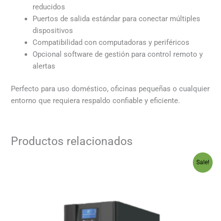
reducidos
Puertos de salida estándar para conectar múltiples
dispositivos
Compatibilidad con computadoras y periféricos
Opcional software de gestión para control remoto y
alertas
Perfecto para uso doméstico, oficinas pequeñas o cualquier
entorno que requiera respaldo confiable y eficiente.
Productos relacionados
Original
Current
Sale!
price
price
was:
is:
$355.00.
$329.00.